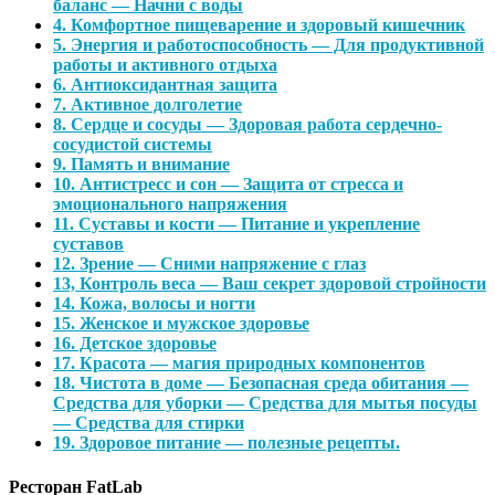
баланс — Начни с воды
4. Комфортное пищеварение и здоровый кишечник
5. Энергия и работоспособность — Для продуктивной
работы и активного отдыха
6. Антиоксидантная защита
7. Активное долголетие
8. Сердце и сосуды — Здоровая работа сердечно-
сосудистой системы
9. Память и внимание
10. Антистресс и сон — Защита от стресса и
эмоционального напряжения
11. Суставы и кости — Питание и укрепление
суставов
12. Зрение — Сними напряжение с глаз
13, Контроль веса — Ваш секрет здоровой стройности
14. Кожа, волосы и ногти
15. Женское и мужское здоровье
16. Детское здоровье
17. Красота — магия природных компонентов
18. Чистота в доме — Безопасная среда обитания —
Средства для уборки — Средства для мытья посуды
— Средства для стирки
19. Здоровое питание — полезные рецепты.
Ресторан FatLab