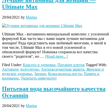
Ultimate Max
20/04/2021
by
Marina
Ultimate Max - витаминно-минеральный комплекс с усиленной
формулой Как часто мы с вами ищем лучшие витамины для
женщин! Рада представить вам любимый многими, и мной в
том числе, Ultimate Max в его новой усиленной и
обновленной формуле! Новинка сохранила все качества
about
своего "родителя", но …
[Read more...]
Лучшие
Filed Under:
Красота и здоровье
,
Питание клеток
Tagged With:
витамины
Активное долголетие
,
Антиоксидантная защита
,
Женское и
для
мужское здоровье
,
Зрение
,
Кожа-волосы-ногти
,
Память и
женщин
внимание
,
Укрепить иммунитет
—
Ultimate
Max
Питьевая вода высочайшего качества
Oceanmin
20/04/2021
by
Marina