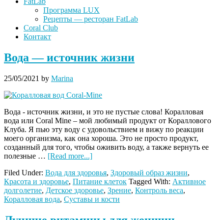
FatLab
Программа LUX
Рецепты — ресторан FatLab
Coral Club
Контакт
Вода — источник жизни
25/05/2021
by
Marina
Вода - источник жизни, и это не пустые слова! Коралловая
вода или Coral Mine – мой любимый продукт от Кораллового
Клуба. Я пью эту воду с удовольствием и вижу по реакции
моего организма, как она хороша. Это не просто продукт,
созданный для того, чтобы оживить воду, а также вернуть ее
about
полезные …
[Read more...]
Вода
Filed Under:
Вода для здоровья
,
Здоровый образ жизни
,
—
Красота и здоровье
,
Питание клеток
Tagged With:
Активное
источник
долголетие
,
Детское здоровье
,
Зрение
,
Контроль веса
,
жизни
Коралловая вода
,
Суставы и кости
Лучшие витамины для женщин —