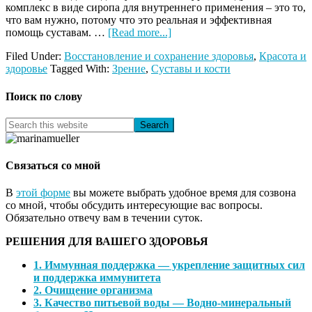
комплекс в виде сиропа для внутреннего применения – это то,
что вам нужно, потому что это реальная и эффективная
about
помощь суставам. …
[Read more...]
Эликсир
Filed Under:
Восстановление и сохранение здоровья
,
Красота и
молодости
здоровье
Tagged With:
Зрение
,
Суставы и кости
для
ваших
суставов
Поиск по слову
и
органов
Search
—
this
B-
website
LURON!
Связаться со мной
В
этой форме
вы можете выбрать удобное время для созвона
со мной, чтобы обсудить интересующие вас вопросы.
Обязательно отвечу вам в течении суток.
РЕШЕНИЯ ДЛЯ ВАШЕГО ЗДОРОВЬЯ
1. Иммунная поддержка — укрепление защитных сил
и поддержка иммунитета
2. Очищение организма
3. Качество питьевой воды — Водно-минеральный