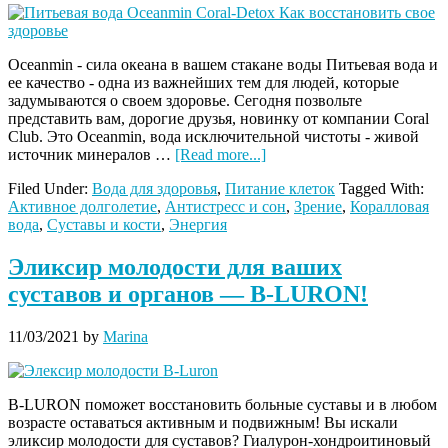
Oceanmin - сила океана в вашем стакане воды Питьевая вода и
ее качество - одна из важнейших тем для людей, которые
задумываются о своем здоровье. Сегодня позвольте
представить вам, дорогие друзья, новинку от компании Coral
Club. Это Oceanmin, вода исключительной чистоты - живой
about
источник минералов …
[Read more...]
Питьевая
Filed Under:
Вода для здоровья
,
Питание клеток
Tagged With:
вода
Активное долголетие
,
Антистресс и сон
,
Зрение
,
Коралловая
высочайшего
вода
,
Суставы и кости
,
Энергия
качества
Oceanmin
Эликсир молодости для ваших
суставов и органов — B-LURON!
11/03/2021
by
Marina
B-LURON поможет восстановить больные суставы и в любом
возрасте оставаться активным и подвижным! Вы искали
эликсир молодости для суставов? Гиалурон-хондроитиновый